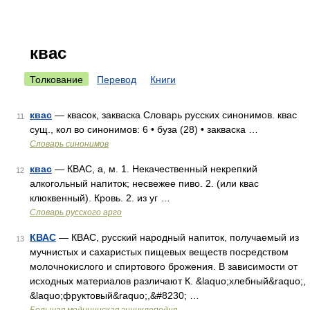
квас
Толкование
Перевод
Книги
квас
— квасок, закваска Словарь русских синонимов. квас
11
сущ., кол во синонимов: 6 • буза (28) • закваска …
Словарь синонимов
квас
— КВАС, а, м. 1. Некачественный некрепкий
12
алкогольный напиток; несвежее пиво. 2. (или квас
клюквенный). Кровь. 2. из уг …
Словарь русского арго
КВАС
— КВАС, русский народный напиток, получаемый из
13
мучнистых и сахаристых пищевых веществ посредством
молочнокислого и спиртового брожения. В зависимости от
исходных материалов различают К. &laquo;хлебный&raquo;,
&laquo;фруктовый&raquo;,&#8230; …