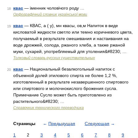
квас
— іменник чоловічого роду …
18
Орфографічний словник української мови
квас
— КВАС, а ( у), мн квасы, ов,м Напиток в виде
19
кисловатой жидкости светло или темно коричневого цвета,
получаемый в результате смешивания и настаивания на
воде дрожжей, солода, ржаного хлеба, а также ржаной
муки, сухарей, употребляемый для утоления&#8230; …
Толковый словарь русских существительных
квас
— Национальный безалкогольный напиток с
20
объемной долей этилового спирта не более 1,2 %,
изготовленный в результате незавершенного спиртового
или спиртового и молочнокислого брожения сусла.
Примечание Сусло может быть приготовлено из
растительного&#8230; …
Справочник технического переводчика
Страницы
←
Предыдущая
Следующая
→
1
2
3
4
5
6
7
8
9